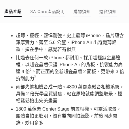
產品介紹
SA Care產品說明
購物須知
退貨須知
超薄，極輕，驃悍剛強。史上最薄 iPhone，晶片蘊含
渾厚實力。薄至 5.6 公釐，iPhone Air 出奇纖薄輕
盈，握在手中，感覺若有似無
比過去任何一款 iPhone 都耐用。採用超輕鈦金屬邊
框，以超瓷晶盾保護 iPhone Air 的背板，抗裂能力高
2
達 4 倍
。而正面的全新超瓷晶盾 2 面板，更帶來 3 倍
3
抗刮能力
兩部先進相機合成一體。4800 萬像素融合相機系統，
具備 2 倍光學品質變焦。站在原地就能調整取景，輕
輕鬆鬆拍出完美畫面
1800 萬像素 Center Stage 前置相機。可靈活取景，
團體自拍更聰明，還有雙向同拍錄影，前後同步開
錄，妙用多多