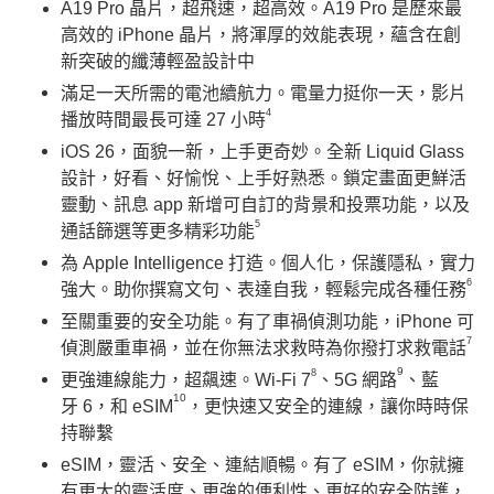
A19 Pro 晶片，超飛速，超高效。A19 Pro 是歷來最
高效的 iPhone 晶片，將渾厚的效能表現，蘊含在創
新突破的纖薄輕盈設計中
滿足一天所需的電池續航力。電量力挺你一天，影片
4
播放時間最長可達 27 小時
iOS 26，面貌一新，上手更奇妙。全新 Liquid Glass
設計，好看、好愉悅、上手好熟悉。鎖定畫面更鮮活
靈動、訊息 app 新增可自訂的背景和投票功能，以及
5
通話篩選等更多精彩功能
為 Apple Intelligence 打造。個人化，保護隱私，實力
6
強大。助你撰寫文句、表達自我，輕鬆完成各種任務
至關重要的安全功能。有了車禍偵測功能，iPhone 可
7
偵測嚴重車禍，並在你無法求救時為你撥打求救電話
9
8
更強連線能力，超飆速。Wi-Fi 7
、5G 網路
、藍
10
牙 6，和 eSIM
，更快速又安全的連線，讓你時時保
持聯繫
eSIM，靈活、安全、連結順暢。有了 eSIM，你就擁
有更大的靈活度、更強的便利性、更好的安全防護，