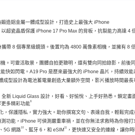
造鋁金屬一體成型設計，打造史上最強大 iPhone
晶盾保護 iPhone 17 Pro Max 的背板，抗裂能力高達 4
攜帶 8 個專業級鏡頭。後置均為 4800 萬像素相機，並擁有 8 倍
tage 前置相機。可靈活取景，團體自拍更聰明，還有雙向同拍錄影，前
效能快如閃電。A19 Pro 是歷來最強大的 iPhone 晶片，持續效
。一體成型設計為電池蓄電量創造大量額外空間，影片播放時間最長可達
全新 Liquid Glass 設計，好看、好愉悅、上手好熟悉。鎖定
6
等更多精彩功能
ce 打造。個人化，保護隱私，實力強大。助你撰寫文句、表達自我，輕鬆完
測功能，iPhone 可偵測嚴重車禍，並在你無法求救時為你撥打
10
11
、5G 網路
、藍牙 6，和 eSIM
，更快速又安全的連線，讓你時