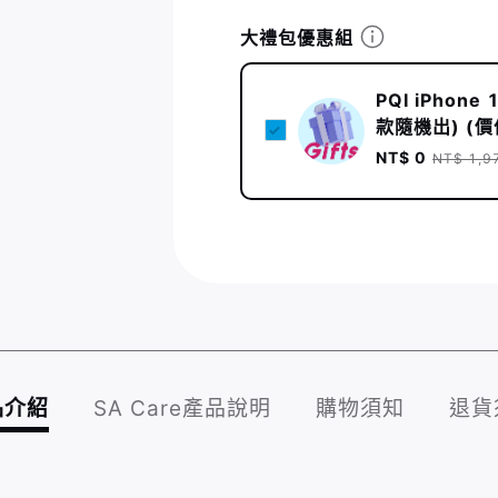
大禮包優惠組
PQI iPhon
款隨機出) (價
NT$ 0
NT$ 1,9
品介紹
SA Care產品說明
購物須知
退貨