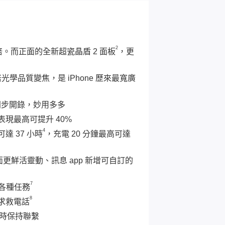
2
 倍。而正面的全新超瓷晶盾 2 面板
，更
光學品質變焦，是 iPhone 歷來最寬廣
後同步開錄，妙用多多
能表現最高可提升 40%
4
 37 小時
，充電 20 分鐘最高可達
畫面更鮮活靈動、訊息 app 新增可自訂的
7
成各種任務
8
求救電話
時保持聯繫