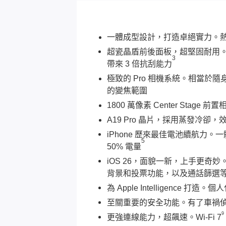
一體成型設計，打造卓絕實力。熱鍛
超瓷晶盾前後面板，超堅固耐用。以超瓷
3
帶來 3 倍抗刮能力
極致的 Pro 相機系統。相當於隨身
的變焦範圍
1800 萬像素 Center S
A19 Pro 晶片，採用蒸發冷卻，
iPhone 歷來最佳電池續航力
5
50% 電量
iOS 26，面貌一新，上手更奇妙。
背景和投票功能，以及通話篩選
為 Apple Intelligen
至關重要的安全功能。有了車禍偵
9
更強連線能力，超飆速。Wi-Fi 7