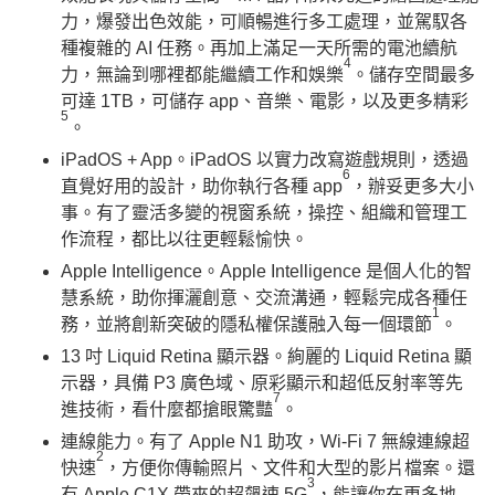
力，爆發出色效能，可順暢進行多工處理，並駕馭各
種複雜的 AI 任務。再加上滿足一天所需的電池續航
4
力，無論到哪裡都能繼續工作和娛樂
。儲存空間最多
可達 1TB，可儲存 app、音樂、電影，以及更多精彩
5
。
iPadOS + App。iPadOS 以實力改寫遊戲規則，透過
6
直覺好用的設計，助你執行各種 app
，辦妥更多大小
事。有了靈活多變的視窗系統，操控、組織和管理工
作流程，都比以往更輕鬆愉快。
Apple Intelligence。Apple Intelligence 是個人化的智
慧系統，助你揮灑創意、交流溝通，輕鬆完成各種任
1
務，並將創新突破的隱私權保護融入每一個環節
。
13 吋 Liquid Retina 顯示器。絢麗的 Liquid Retina 顯
示器，具備 P3 廣色域、原彩顯示和超低反射率等先
7
進技術，看什麼都搶眼驚豔
。
連線能力。有了 Apple N1 助攻，Wi-Fi 7 無線連線超
2
快速
，方便你傳輸照片、文件和大型的影片檔案。還
3
有 Apple C1X 帶來的超飆速 5G
，能讓你在更多地