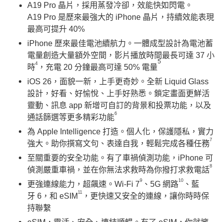
A19 Pro 晶片，採用蒸發冷卻，效能快如閃電。
A19 Pro 是歷來最強大的 iPhone 晶片，持續效能表現
最高可提升 40%
iPhone 歷來最佳電池續航力。一體成型設計為電池蓄
電量創造大量額外空間，影片播放時間最長可達 37 小
5
4
時
，充電 20 分鐘最高可達 50% 電量
iOS 26，面貌一新，上手更奇妙。全新 Liquid Glass
設計，好看、好愉悅、上手好熟悉。鎖定畫面更鮮活
靈動、訊息 app 新增可自訂的背景和投票功能，以及
6
通話篩選等更多精彩功能
為 Apple Intelligence 打造。個人化，保護隱私，實力
7
強大。助你撰寫文句、表達自我，輕鬆完成各種任務
至關重要的安全功能。有了車禍偵測功能，iPhone 可
8
偵測嚴重車禍，並在你無法求救時為你撥打求救電話
9
10
更強連線能力，超飆速。Wi-Fi 7
、5G 網路
、藍
11
牙 6，和 eSIM
，更快速又安全的連線，讓你時時保
持聯繫