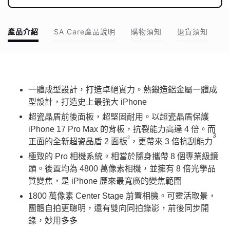
產品介紹
SA Care產品說明
購物須知
退貨須知
一體成型設計，打造卓絕實力。熱鍛造鋁金屬一體成
型設計，打造史上最強大 iPhone
超瓷晶盾前後面板，超堅固耐用。以超瓷晶盾保護
iPhone 17 Pro Max 的背板，抗裂能力高達 4 倍。而
3
2
正面的全新超瓷晶盾 2 面板
，更帶來 3 倍抗刮能力
極致的 Pro 相機系統。相當於隨身攜帶 8 個專業級鏡
頭。後置均為 4800 萬像素相機，並擁有 8 倍光學品
質變焦，是 iPhone 歷來最寬廣的變焦範圍
1800 萬像素 Center Stage 前置相機。可靈活取景，
團體自拍更聰明，還有雙向同拍錄影，前後同步開
錄，妙用多多