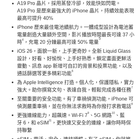
A19 Pro 晶片，採用蒸發冷卻，效能快如閃電。
A19 Pro 是歷來最強大的 iPhone 晶片，持續效能表現
最高可提升 40%
iPhone 歷來最佳電池續航力。一體成型設計為電池蓄
電量創造大量額外空間，影片播放時間最長可達 37 小
5
4
時
，充電 20 分鐘最高可達 50% 電量
iOS 26，面貌一新，上手更奇妙。全新 Liquid Glass
設計，好看、好愉悅、上手好熟悉。鎖定畫面更鮮活
靈動、訊息 app 新增可自訂的背景和投票功能，以及
6
通話篩選等更多精彩功能
為 Apple Intelligence 打造。個人化，保護隱私，實力
7
強大。助你撰寫文句、表達自我，輕鬆完成各種任務
至關重要的安全功能。有了車禍偵測功能，iPhone 可
8
偵測嚴重車禍，並在你無法求救時為你撥打求救電話
9
10
更強連線能力，超飆速。Wi-Fi 7
、5G 網路
、藍
11
牙 6，和 eSIM
，更快速又安全的連線，讓你時時保
持聯繫