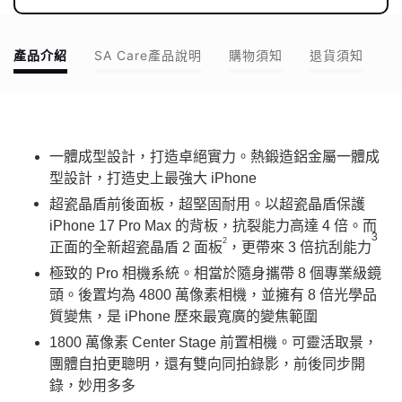
產品介紹
SA Care產品說明
購物須知
退貨須知
一體成型設計，打造卓絕實力。熱鍛造鋁金屬一體成
型設計，打造史上最強大 iPhone
超瓷晶盾前後面板，超堅固耐用。以超瓷晶盾保護
iPhone 17 Pro Max 的背板，抗裂能力高達 4 倍。而
3
2
正面的全新超瓷晶盾 2 面板
，更帶來 3 倍抗刮能力
極致的 Pro 相機系統。相當於隨身攜帶 8 個專業級鏡
頭。後置均為 4800 萬像素相機，並擁有 8 倍光學品
質變焦，是 iPhone 歷來最寬廣的變焦範圍
1800 萬像素 Center Stage 前置相機。可靈活取景，
團體自拍更聰明，還有雙向同拍錄影，前後同步開
錄，妙用多多