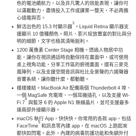
色的電池續航力，以及非凡驚人的效能表現，讓你可
以滿載動力，盡情投入工作或課業一整天，不必再擔
心插電與否。
3
鮮活出色的 15.3 吋顯示器
。Liquid Retina 顯示器支
援顯示 10 億種顏色。照片、影片綻放豐富的對比與分
明的細節，文字也極其清晰銳利。
1200 萬像素 Center Stage 相機。透過人物居中功
能，讓你在視訊通話時自動保持在畫面中，或可使用
桌上視角功能，分享工作區的俯視畫面。還有三麥克
風陣列，以及支援空間音訊與杜比全景聲的六揚聲器
音響系統，讓你聽什麼，都動聽。
樣樣連結。MacBook Air 配備兩個 Thunderbolt 4 埠、
一個 MagSafe 充電埠、一個耳機插孔，以及支援 Wi-
4
Fi 7
與藍牙 6 的 Apple N1 無線晶片，並可支援最多
達兩部外接顯示器。
macOS 執行 App，快快快。你常用的各款 app，包括
5
FaceTime
和訊息等內建 app，在 macOS 上跑起來
都快如閃電。此外，內建的病毒防護功能和免額外付