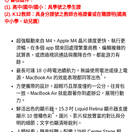
◎ 審核證件：
(1). 高中/國中/國小：具學號之學生證
(2). K12教師：具身分證號之教師合格證書或在職證明(國高
中小學、幼兒園）
超強驅動來自 M4。Apple M4 晶片速度更快、執行更
流暢，在多個 app 間來回處理繁重商務、編輯複雜的
試算表，或透過視訊通話與團隊合作，都能游刃有
餘。
最長可達 18 小時電池續航力。
無論使用電池或接上電
1
源，MacBook Air 的效能表現都同等出色
。
方便攜帶的設計。
超輕巧且厚度僅約一公分，往背包
一放，MacBook Air 就能跟著你到處辦公，展現行動
力。
鮮活出色的顯示器。
15.3 吋 Liquid Retina 顯示器支援
2
顯示 10 億種色彩
。圖片、影片綻放豐富的對比與分
明的細節；文字也顯清晰銳利。
上鏡好看，聲音好聽。
配備 12MP Center Stage 相