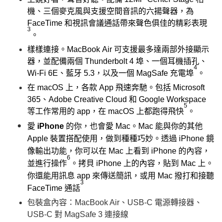
機、三個麥克風與支援空間音訊的六揚聲器，為
FaceTime 和視訊會議通話帶來聲色俱佳的精彩表現
3
。
樣樣連接。
MacBook Air 可支援最多達兩部外接顯示
器，並配備兩個 Thunderbolt 4 埠、一個耳機插孔、
4
Wi-Fi 6E、藍牙 5.3，以及一個 MagSafe 充電埠
。
在 macOS 上，各款 App 飛速奔馳。
包括 Microsoft
365、Adobe Creative Cloud 和 Google Workspace
5
等工作常用的 app，在 macOS 上都跑得飛快
。
愛
iPhone
的你，也會愛 Mac。
Mac 能與你的其他
Apple 裝置搭配使用，做到種種巧妙。透過 iPhone 鏡
像輸出功能，你可以在 Mac 上看到 iPhone 的內容，
6
並進行操作
。拷貝 iPhone 上的內容，貼到 Mac 上。
你還能用訊息 app 來傳送簡訊，或用 Mac 撥打和接聽
3
FaceTime 通話
包裝盒內容：MacBook Air、USB-C 電源轉接器、
USB-C 對 MagSafe 3 連接線​