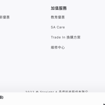
加值服務
M最新優惠
教育優惠
SA Care
Trade In 換購方案
維修中心
2022 © Straight A 晶盛科技股份有限公
殼)
司 台北市中山區八德路二段260號7樓