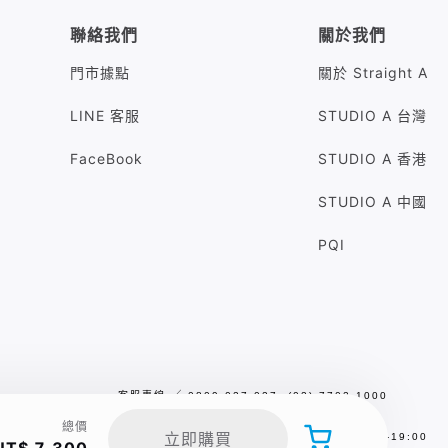
聯絡我們
關於我們
門市據點
關於 Straight A
LINE 客服
STUDIO A 台灣
FaceBook
STUDIO A 香港
STUDIO A 中國
PQI
客服專線
╱
0809-027-027 (02) 7702-1000
客服信箱
╱
sa.service@studioa.com.tw
總價
立即購買
服務時間
╱
平日／假日10:00 - 13:00，14:00-19:00