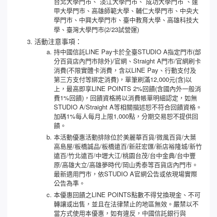
台北大學門市、 淡江大學門市、 成功大學門市 、逢
甲大學門市、高雄師範大學、輔仁大學門市、中央大
學門市、中興大學門市、臺中教育大學
、高雄科技大
​、臺灣大學門市(2/23試營運)
學
活動注意事項：
持中國信託LINE Pay卡於全臺STUDIO A指定門市(部
分百貨店內門市除外)/官網、Straight A門市/官網刷卡
消費(不限實體卡消費，含以LINE Pay、行動支付及
第三方支付等綁定消費)，單筆刷滿12,000元(含)以
上，最高即享LINE POINTS 2%回饋(含國內外一般消
費1%回饋)，回饋資格將以消費帳單明細認定，如無
STUDIO A/Straight A等相關描述恕不符合回饋資格。
加碼1%每人每月上限1,000點，分期交易恕不提供回
饋。
本活動優惠活動排除位於美麗華百貨/微風百貨/大葉
高島屋/板橋誠品/板橋遠百/新莊宏匯/新店裕隆城/新竹
遠百/竹北遠百/中壢大江/桃園台茂/台中金典/台中豐
原/高雄大立/高雄夢時代/岡山秀泰等百貨店內門市。
最新適用門市，依STUDIO A官網公告或依現場實際
公告為準。
本優惠回饋之LINE POINTS點數不得兌換現金、不可
轉讓或出售，並且在法律禁止的地區無效。嚴禁以不
當方式使用本優惠，如有違反，中國信託銀行與