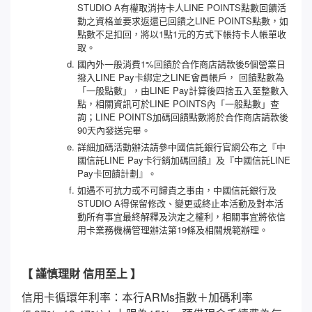
STUDIO A有權取消持卡人LINE POINTS點數回饋活
動之資格並要求返還已回饋之LINE POINTS點數，如
點數不足扣回，將以1點1元的方式下帳持卡人帳單收
取。
國內外一般消費1%回饋於合作商店請款後5個營業日
撥入LINE Pay卡綁定之LINE會員帳戶， 回饋點數為
「一般點數」，由LINE Pay計算後四捨五入至整數入
點，相關資訊可於LINE POINTS內「一般點數」查
詢；LINE POINTS加碼回饋點數將於合作商店請款後
90天內發送完畢。
詳細加碼活動辦法請參中國信託銀行官網公布之『中
國信託LINE Pay卡行銷加碼回饋』及『中國信託LINE
Pay卡回饋計劃』。
如遇不可抗力或不可歸責之事由，中國信託銀行及
STUDIO A得保留修改、變更或終止本活動及對本活
動所有事宜最終解釋及決定之權利，相關事宜將依信
用卡業務機構管理辦法第19條及相關規範辦理。
【 謹慎理財 信用至上 】
信用卡循環年利率：本行ARMs指數＋加碼利率