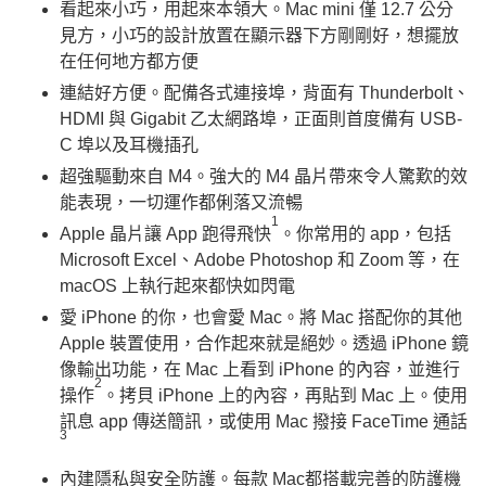
看起來小巧，用起來本領大。Mac mini 僅 12.7 公分
見方，小巧的設計放置在顯示器下方剛剛好，想擺放
在任何地方都方便
連結好方便。配備各式連接埠，背面有 Thunderbolt、
HDMI 與 Gigabit 乙太網路埠，正面則首度備有 USB-
C 埠以及耳機插孔
超強驅動來自 M4。強大的 M4 晶片帶來令人驚歎的效
能表現，一切運作都俐落又流暢
1
Apple 晶片讓 App 跑得飛快
。你常用的 app，包括
Microsoft Excel、Adobe Photoshop 和 Zoom 等，在
macOS 上執行起來都快如閃電
愛 iPhone 的你，也會愛 Mac。將 Mac 搭配你的其他
Apple 裝置使用，合作起來就是絕妙。透過 iPhone 鏡
像輸出功能，在 Mac 上看到 iPhone 的內容，並進行
2
操作
。拷貝 iPhone 上的內容，再貼到 Mac 上。使用
訊息 app 傳送簡訊，或使用 Mac 撥接 FaceTime 通話
3
內建隱私與安全防護。每款 Mac都搭載完善的防護機