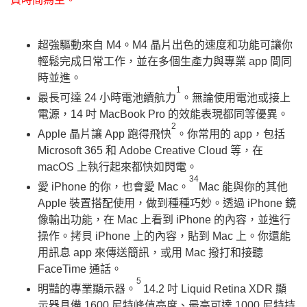
超強驅動來自 M4。M4 晶片出色的速度和功能可讓你
輕鬆完成日常工作，並在多個生產力與專業 app 間同
時並進。
1
最長可達 24 小時電池續航力
。無論使用電池或接上
電源，14 吋 MacBook Pro 的效能表現都同等優異。
2
Apple 晶片讓 App 跑得飛快
。你常用的 app，包括
Microsoft 365 和 Adobe Creative Cloud 等，在
macOS 上執行起來都快如閃電。
34
愛 iPhone 的你，也會愛 Mac。
Mac 能與你的其他
Apple 裝置搭配使用，做到種種巧妙。透過 iPhone 鏡
像輸出功能，在 Mac 上看到 iPhone 的內容，並進行
操作。拷貝 iPhone 上的內容，貼到 Mac 上。你還能
用訊息 app 來傳送簡訊，或用 Mac 撥打和接聽
FaceTime 通話。
5
明豔的專業顯示器。
14.2 吋 Liquid Retina XDR 顯
示器具備 1600 尼特峰值亮度、最高可達 1000 尼特持