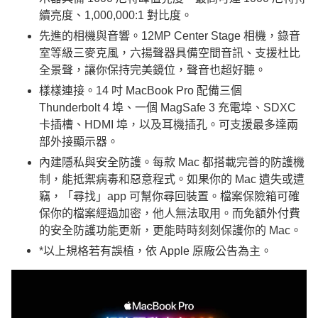
續亮度、1,000,000:1 對比度。
先進的相機與音響。12MP Center Stage 相機，錄音
室等級三麥克風，六揚聲器具備空間音訊、支援杜比
全景聲，讓你保持完美鏡位，聲音也超好聽。
樣樣連接。14 吋 MacBook Pro 配備三個
Thunderbolt 4 埠、一個 MagSafe 3 充電埠、SDXC
卡插槽、HDMI 埠，以及耳機插孔。可支援最多達兩
部外接顯示器。
內建隱私與安全防護。每款 Mac 都搭載完善的防護機
制，能抵禦病毒和惡意程式。如果你的 Mac 遺失或遭
竊，「尋找」app 可幫你尋回裝置。檔案保險箱可確
保你的檔案經過加密，他人無法取用。而免額外付費
的安全防護功能更新，更能時時刻刻保護你的 Mac。
*以上規格若有誤植，依 Apple 原廠公告為主。