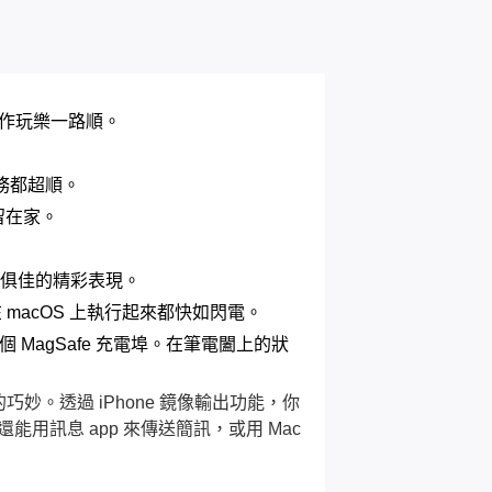
讓工作玩樂一路順。
任務都超順。
留在家。
聲色俱佳的精彩表現。
d 等，在 macOS 上執行起來都快如閃電。
以及一個 MagSafe 充電埠。在筆電闔上的狀
相連的巧妙。透過 iPhone 鏡像輸出功能，你
你還能用訊息 app 來傳送簡訊，或用 Mac