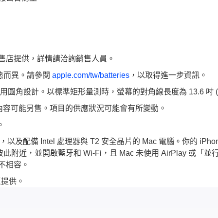
售店提供，詳情請洽詢銷售人員。
狀態而異。請參閱
apple.com/tw/batteries
，以取得進一步資訊。
的顯示器頂端採用圓角設計。以標準矩形量測時，螢幕的對角線長度為 13.6 
提供。軟體與內容可能另售。項目的供應狀況可能會有所變動。
區。
 電腦，以及配備 Intel 處理器與 T2 安全晶片的 Mac 電腦。你的 i
須在彼此附近，並開啟藍牙和 Wi-Fi，且 Mac 未使用 AirPlay 或「
能不相容。
地區提供。