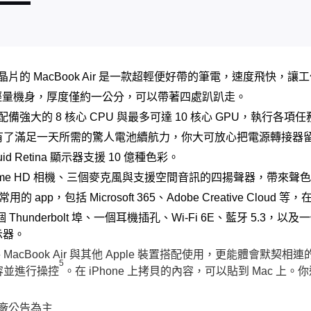
 晶片的 MacBook Air 是一款超輕便好帶的筆電，速度飛快，
ir 輕量機身，厚度僅約一公分，可以帶著四處趴趴走。
片配備強大的 8 核心 CPU 與最多可達 10 核心 GPU，執行各項
有了滿足一天所需的驚人電池續航力，你大可放心把電源轉接器
iquid Retina 顯示器支援 10 億種色彩。
ceTime HD 相機、三個麥克風與支援空間音訊的四揚聲器，帶來
用的 app，包括 Microsoft 365、Adobe Creative Clou
備兩個 Thunderbolt 埠、一個耳機插孔、Wi-Fi 6E、藍牙 5.3，
示器。
。將 MacBook Air 與其他 Apple 裝置搭配使用，更能體會默契
5
的內容並進行操控
。在 iPhone 上拷貝的內容，可以貼到 Mac 上。
原廠公告為主