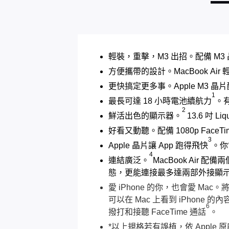
輕裝，重擊，M3 出招。配備 M3
方便攜帶的設計。MacBook A
更快搞定更多事。Apple M3 晶
1
最長可達 18 小時電池續航力
。
2
鮮活出色的顯示器。
13.6 吋 L
好看又動聽。配備 1080p Fa
3
Apple 晶片讓 App 跑得飛快
。你常
4
連結廣泛。
MacBook Air 配
態，更能連接最多達兩部外接顯
愛 iPhone 的你，也會愛 Mac
可以在 Mac 上看到 iPhone 
6
撥打和接聽 FaceTime 通話
。
*以上規格若有誤植，依 Apple 