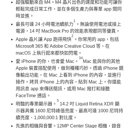
超強驅動來自 M4。M4 晶片出色的速度和功能可讓你
輕鬆完成日常工作，並在多個生產力與專業 app 間同
時並進。
1
最長可達 24 小時電池續航力
。無論使用電池或接上
電源，14 吋 MacBook Pro 的效能表現都同等優異。
2
Apple 晶片讓 App 跑得飛快
。你常用的 app，包括
Microsoft 365 和 Adobe Creative Cloud 等，在
macOS 上執行起來都快如閃電。
34
愛 iPhone 的你，也會愛 Mac。
Mac 能與你的其他
Apple 裝置搭配使用，做到種種巧妙。透過 iPhone 鏡
像輸出功能，在 Mac 上看到 iPhone 的內容，並進行
操作。拷貝 iPhone 上的內容，貼到 Mac 上。你還能
用訊息 app 來傳送簡訊，或用 Mac 撥打和接聽
FaceTime 通話。
5
明豔的專業顯示器。
14.2 吋 Liquid Retina XDR 顯
示器具備 1600 尼特峰值亮度、最高可達 1000 尼特持
續亮度、1,000,000:1 對比度。
先進的相機與音響。12MP Center Stage 相機，錄音