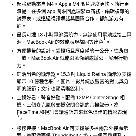
超強驅動來自 M4。Apple M4 晶片速度更快、執行更
流暢，在多個 app 間來回處理繁重商務、編輯複雜的
試算表，或透過視訊通話與團隊合作，都能游刃有
餘。
最長可達 18 小時電池續航力。
無論使用電池或接上電
1
源，MacBook Air 的效能表現都同等出色
。
方便攜帶的設計。
超輕巧且厚度僅約一公分，往背包
一放，MacBook Air 就能跟著你到處辦公，展現行動
力。
鮮活出色的顯示器。
15.3 吋 Liquid Retina 顯示器支援
2
顯示 10 億種色彩
。圖片、影片綻放豐富的對比與分
明的細節；文字也顯清晰銳利。
上鏡好看，聲音好聽。
配備 12MP Center Stage 相
機、三個麥克風與支援空間音訊的六揚聲器，為
FaceTime 和視訊會議通話帶來聲色俱佳的精彩表現
3
。
樣樣連接。
MacBook Air 可支援最多達兩部外接顯示
器，並配備兩個 Thunderbolt 4 埠、一個耳機插孔、