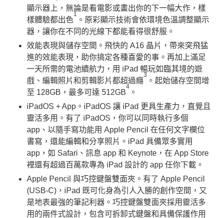
顯示器上，無論是看電影或畫出你的下一幅大作，樣
1
樣體驗都出色
。原彩顯示技術會依環境色溫調整顯示
器，讓你在不同的光線下都能看得很舒服。
效能表現與儲存空間。飛快的 A16 晶片，帶來突飛猛
進的效能表現，助你搞定各種喜愛的事。再加上滿足
一天所需的電池續航力，用 iPad 暢玩如臨其境的遊
3
戲、編輯照片和剪輯影片都超過癮
。起始儲存空間增
4
至 128GB，最多可達 512GB
。
iPadOS + App。iPadOS 讓 iPad 更具生產力，直覺且
靈活多用。有了 iPadOS，你可以同時執行多個
app、以隨手寫功能用 Apple Pencil 在任何文字欄位
書寫，還能編輯和分享照片。iPad 具備眾多實用
app，如 Safari、訊息 app 和 Keynote，在 App Store
裡還有超過百萬款專為 iPad 設計的 app 任你下載。
Apple Pencil 與巧控鍵盤雙面夾。有了 Apple Pencil
(USB-C)，iPad 既可化身為引人入勝的創作空間，又
是地表最強的筆記利器。巧控鍵盤雙面夾採用靈活多
用的兩件式設計，包含可拆卸式鍵盤和具備保護作用