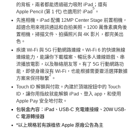
的背板，兩者都能透過磁力吸附 iPad；還有
5
Apple Pencil (第 1 代) 也適用於 iPad
。
先進相機。iPad 配備 12MP Center Stage 前置相機，
超適合用來視訊通話和自拍美照。1200 萬像素廣角後
置相機，掃描文件、拍攝照片與 4K 影片，都完美出
色。
疾速 Wi-Fi 與 5G 行動網路連線。Wi-Fi 6 的快速無線
連線能力，能讓你下載檔案、暢玩多人連線遊戲、串
流播放電影，以及聯絡朋友等。有了 5G 行動網路功
能，即使身邊沒有 Wi-Fi，也能根據需要靈活選擇數據
2
方案來保持聯繫
。
Touch ID 解鎖與付款。
內建於頂端按鈕中的 Touch
ID，讓你用指紋就能解鎖 iPad、登入 app，和使用
Apple Pay 安全地付款。
包裝盒內容：iPad、USB-C 充電連接線、20W USB-
C 電源轉接器
*以上規格若有誤植依 Apple 原廠公告為主