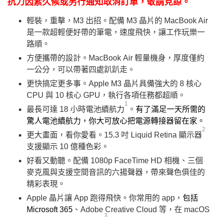
抗力因素久候或另行通知取消訂單，敬請見諒。
輕裝，重擊，M3 出招。配備 M3 晶片的 MacBook Air
是一款超輕便好帶的筆電，速度飛快，讓工作玩樂一
路順。
方便攜帶的設計。MacBook Air 輕量機身，厚度僅約
一公分，可以帶著四處趴趴走。
更快搞定更多事。Apple M3 晶片具備強大的 8 核心
CPU 與 10 核心 GPU，執行各項任務都超順。
1
最長可達 18 小時電池續航力
。
有了滿足一天所需的
驚人電池續航力，你大可放心把電源轉接器留在家。
2
更大畫面，看你愛看。15.3 吋 Liquid Retina 顯示器
支援顯示 10 億種色彩。
好看又動聽。配備 1080p FaceTime HD 相機、三個
麥克風與支援空間音訊的六揚聲器，帶來聲色俱佳的
精彩表現。
Apple 晶片讓 App 跑得飛快。你常用的 app，
包括
Microsoft 365
、Adobe Creative Cloud 等，在 macOS
3