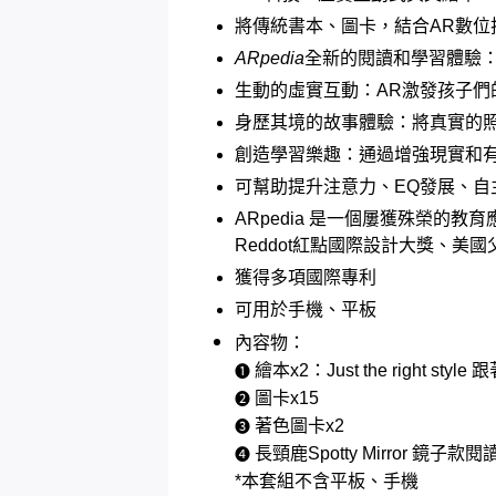
將傳統書本、圖卡，結合AR數
ARpedia
全新的閱讀和學習體驗：
生動的虛實互動：​AR激發孩子
身歷其境的故事體驗：將真實的照
創造學習樂趣：通過增強現實和有
可幫助提升注意力、EQ發展、自
ARpedia 是一個屢獲殊榮的教育應用
Reddot紅點國際設計大獎、美
獲得多項國際專利​
可用於手機、平板​
內容物：
繪本x2：Just the right 
➊
圖卡x15
➋
著色圖卡x2
➌
長頸鹿Spotty Mirror 鏡子款
➍
*本套組不含平板、手機