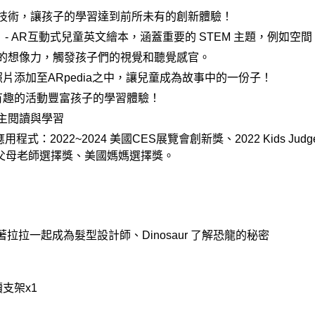
位技術，讓孩子的學習達到前所未有的創新體驗！
 - AR互動式兒童英文繪本，涵蓋重要的 STEM 主題，例如
們的想像力，觸發孩子們的視覺和聽覺感官。
片添加至ARpedia之中，讓兒童成為故事中的一份子！
趣的活動豐富孩子的學習體驗！​
主閱讀與學習
程式：2022~2024 美國CES展覽會創新獎、2022 Kids Jud
國父母老師選擇獎、美國媽媽選擇獎。
style 跟著拉拉一起成為髮型設計師、Dinosaur 了解恐龍的秘密
閱讀支架x1