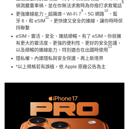
8
偵測嚴重車禍，並在你無法求救時為你撥打求救電話
9
10
更強連線能力，超飆速。Wi-Fi 7
、5G 網路
、藍
11
牙 6，和 eSIM
，更快速又安全的連線，讓你時時保
持聯繫
eSIM，靈活、安全、連結順暢。有了 eSIM，你就擁
有更大的靈活度、更強的便利性、更好的安全防護，
11
以及順暢的連線能力，特別適合在出國時使用
隱私權。內建隱私與安全保護，再上新境界
*以上規格若有誤植，依 Apple 原廠公告為主