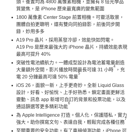
頭。後置均為 4800 萬像素相機，並擁有 8 倍光學品
質變焦，是 iPhone 歷來最寬廣的變焦範圍
1800 萬像素 Center Stage 前置相機。可靈活取景，
團體自拍更聰明，還有雙向同拍錄影，前後同步開
錄，妙用多多
A19 Pro 晶片，採用蒸發冷卻，效能快如閃電。
A19 Pro 是歷來最強大的 iPhone 晶片，持續效能表現
最高可提升 40%
突破性電池續航力。一體成型設計為電池蓄電量創造
4
大量額外空間，影片播放時間最長可達 31 小時
，充
5
電 20 分鐘最高可達 50% 電量
iOS 26，面貌一新，上手更奇妙。全新 Liquid Glass
設計，好看、好愉悅、上手好熟悉。鎖定畫面更鮮活
靈動、訊息 app 新增可自訂的背景和投票功能，以及
6
通話篩選等更多精彩功能
為 Apple Intelligence 打造。個人化，保護隱私，實力
7
強大。助你撰寫文句、表達自我，輕鬆完成各種任務
至關重要的安全功能。有了車禍偵測功能，iPhone 可