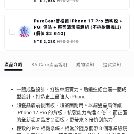
NT$ 1,680
NT$ 2,150
PureGear普格爾 iPhone 17 Pro 透明殼 +
PQI 保貼 + 蔡司清潔噴霧組 (不挑款隨機出)
(價值 $2,640)
NT$ 2,280
NT$ 2,640
產品介紹
SA Care產品說明
購物須知
退貨須知
一體成型設計，打造卓絕實力。熱鍛造鋁金屬一體成
型設計，打造史上最強大 iPhone
超瓷晶盾前後面板，超堅固耐用。以超瓷晶盾保護
2
iPhone 17 Pro 的背板，抗裂能力高達 4 倍
。而正面
3
的全新超瓷晶盾 2 面板，更帶來 3 倍抗刮能力
極致的 Pro 相機系統。相當於隨身攜帶 8 個專業級鏡