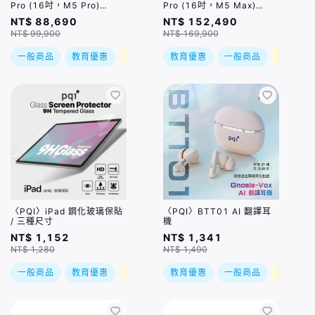
Pro (16吋，M5 Pro)
Pro (16吋，M5 Max)
(18C/20C
(18C/40C
NT$ 88,690
NT$ 152,490
GPU/24GB/1TB) / 兩色
GPU/48GB/2TB) / 兩色｜
NT$ 99,900
NT$ 169,900
(售價已折)｜預購，到貨後
預購，到貨後依訂單順序出
依訂單順序出貨
貨
一般商品
教育優惠
現折
教育優惠
一般商品
現折
〈PQI〉iPad 鋼化玻璃保貼
〈PQI〉BTT01 AI 翻譯耳
/ 三種尺寸
機
NT$ 1,152
NT$ 1,341
NT$ 1,280
NT$ 1,490
一般商品
教育優惠
現折
教育優惠
一般商品
現折