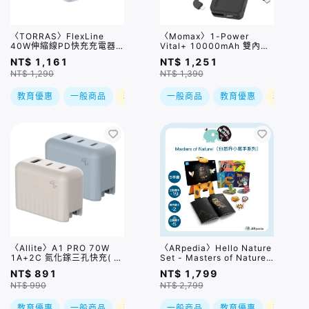
〈TORRAS〉FlexLine
〈Momax〉1-Power
40W伸縮線PD快充充電器
Vital+ 10000mAh 雙內建
(2C) 白色
USB-C行動電源 / 兩色｜有
NT$ 1,161
NT$ 1,251
3C(CCC)認證
NT$ 1,290
NT$ 1,390
教育優惠
一般商品
現折
一般商品
教育優惠
現折
〈Allite〉A1 PRO 70W
〈ARpedia〉Hello Nature
1A+2C 氮化鎵三孔快充( 附
Set - Masters of Nature!
多國轉接頭) / 兩色
自然界小高手系列
NT$ 891
NT$ 1,799
NT$ 990
NT$ 2,799
教育優惠
一般商品
現折
一般商品
教育優惠
現折