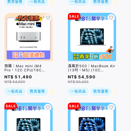
教育優惠
一般商品
現折
一般商品
教育優惠
現折
SALE
預購｜Mac mini (M4
滿萬折500｜MacBook Air
Pro，12C CPU/16C
(13吋，M5) (10C
GPU/24GB/512GB)
GPU/24GB/1TB) / 四色
NT$ 51,490
NT$ 54,590
(售價已折)｜預購，到貨後
NT$ 54,900
NT$ 60,400
依訂單順序出貨
一般商品
教育優惠
現折
一般商品
教育優惠
現折
SALE
SALE