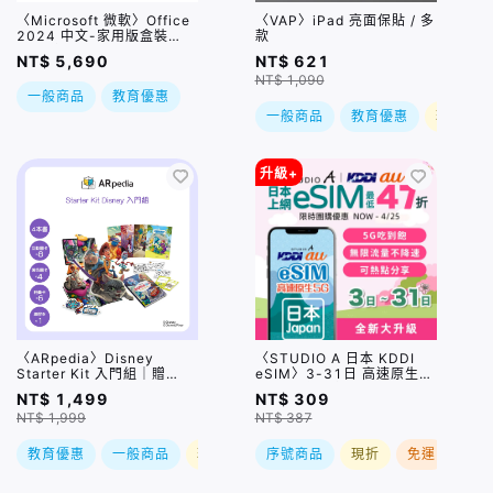
〈Microsoft 微軟〉Office
〈VAP〉iPad 亮面保貼 / 多
2024 中文-家用版盒裝
款
PKC(無光碟)
NT$ 5,690
NT$ 621
NT$ 1,090
一般商品
教育優惠
一般商品
教育優惠
現折
升級+
〈ARpedia〉Disney
〈STUDIO A 日本 KDDI
Starter Kit 入門組｜贈
eSIM〉3-31日 高速原生
SPOTTY Mirror
5G吃到飽｜無限流量不降速
NT$ 1,499
NT$ 309
｜可熱點分享
NT$ 1,999
NT$ 387
教育優惠
一般商品
現折
序號商品
現折
免運