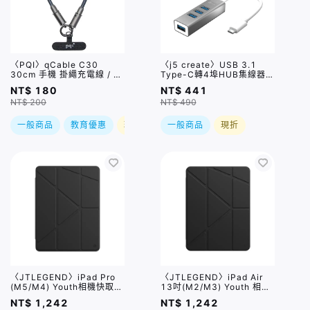
〈PQI〉qCable C30
〈j5 create〉USB 3.1
30cm 手機 掛繩充電線 / 三
Type-C轉4埠HUB集線器
色
(JCH344)
NT$ 180
NT$ 441
NT$ 200
NT$ 490
一般商品
教育優惠
現折
一般商品
現折
〈JTLEGEND〉iPad Pro
〈JTLEGEND〉iPad Air
(M5/M4) Youth相機快取透
13吋(M2/M3) Youth 相機
明防摔殼(含Apple Pencil
快取透明防摔殼 (含Apple
NT$ 1,242
NT$ 1,242
槽) 曜黑
Pencil槽) 曜黑色