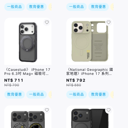
一般商品
教育優惠
現折
一般商品
教育優惠
現折
〈Casestudi〉 iPhone 17
〈National Geographic 國
Pro 6.3吋 Mag+ 磁吸可旋
家地理〉iPhone 17 系列
轉站立防摔殼 透黑
NatGeo Soft 磁吸矽膠保護
NT$ 711
NT$ 792
殼 / 兩色, 三種尺寸
NT$ 790
NT$ 880
教育優惠
一般商品
現折
一般商品
教育優惠
現折