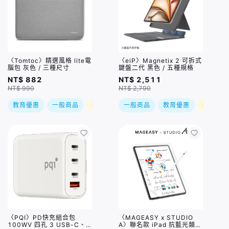
〈Tomtoc〉精選風格 lite電
〈eiP〉Magnetix 2 可拆式
腦包 灰色 / 三種尺寸
鍵盤二代 黑色 / 五種規格
NT$ 882
NT$ 2,511
NT$ 990
NT$ 2,790
教育優惠
一般商品
現折
一般商品
教育優惠
現折
〈PQI〉PD快充組合包
〈MAGEASY x STUDIO
100WV 四孔 3 USB-C、
A〉聯名款 iPad 抗藍光類紙