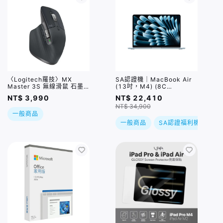
〈Logitech羅技〉MX
SA認證機｜MacBook Air
Master 3S 無線滑鼠 石墨
(13吋，M4) (8C
灰
GPU/16GB/256GB) 天藍
NT$ 3,990
NT$ 22,410
色
NT$ 34,900
一般商品
一般商品
SA認證福利機
教