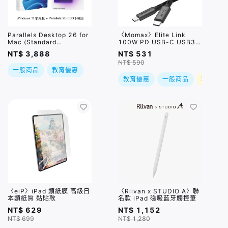
Parallels Desktop 26 for
〈Momax〉Elite Link
Mac (Standard
100W PD USB-C USB3.2
Edition)_ESD下載版 +
20Gbps 編織充電/影像傳輸
NT$ 3,888
NT$ 531
Windows 11 64Bit 中文家
線(1M) / 兩色
NT$ 590
用進階 隨機版
一般商品
教育優惠
教育優惠
一般商品
現折
〈eiP〉iPad 類紙膜 高級日
〈Riivan x STUDIO A〉聯
本類紙質 黏貼款
名款 iPad 磁吸藍牙觸控筆
NT$ 629
NT$ 1,152
NT$ 699
NT$ 1,280